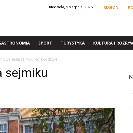
niedziela, 9 sierpnia, 2026
REGION:
P
GASTRONOMIA
SPORT
TURYSTYKA
KULTURA I ROZRY
tniowa sesja sejmiku województwa
a sejmiku
N