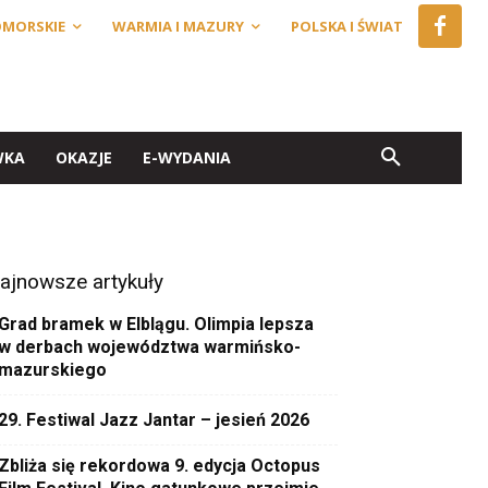
OMORSKIE
WARMIA I MAZURY
POLSKA I ŚWIAT
WKA
OKAZJE
E-WYDANIA
ajnowsze artykuły
Grad bramek w Elblągu. Olimpia lepsza
w derbach województwa warmińsko-
mazurskiego
29. Festiwal Jazz Jantar – jesień 2026
Zbliża się rekordowa 9. edycja Octopus