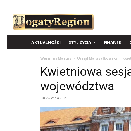
AKTUALNOŚCI
STYL ŻYCIA
FINANSE
Warmia i Mazury
Urząd Marszałkowski
Kwie
Kwietniowa sesj
województwa
28 kwietnia 2025