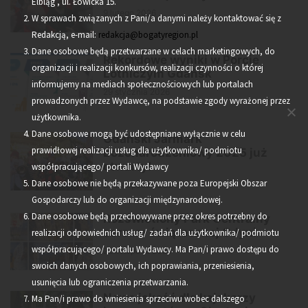
Elbląg , ul. Łowicka 15.
9 lutego 2026
W sprawach związanych z Pani/a danymi należy kontaktować się z
Redakcją, e-mail:
redakcja@bogatyregion.pl
Dane osobowe będą przetwarzane w celach marketingowych, do
Rekordowe wyniki w Porcie
organizacji i realizacji konkursów, realizacji czynności o której
Lotniczym Gdańsk
informujemy na mediach społecznościowych lub portalach
29 stycznia 2026
prowadzonych przez Wydawcę, na podstawie zgody wyrażonej przez
użytkownika.
Dane osobowe mogą być udostępniane wyłącznie w celu
Gdański Jarmark
prawidłowej realizacji usług dla użytkownika/ podmiotu
Bożonarodzeniowy 2025 już
otwarty!
współpracującego/ portali Wydawcy
Dane osobowe nie będą przekazywane poza Europejski Obszar
23 listopada 2025
Gospodarczy lub do organizacji międzynarodowej.
Dane osobowe będą przechowywane przez okres potrzebny do
Rozświetlony Park Centralny
sercem świątecznej Gdyni
realizacji odpowiednich usług/ zadań dla użytkownika/ podmiotu
współpracującego/ portalu Wydawcy. Ma Pan/i prawo dostępu do
22 listopada 2025
swoich danych osobowych, ich poprawiania, przeniesienia,
usunięcia lub ograniczenia przetwarzania.
Nowa jakość dla kajakarzy
Ma Pan/i prawo do wniesienia sprzeciwu wobec dalszego