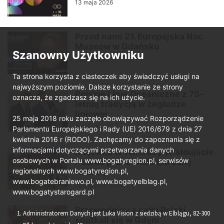
13 maja 2026
Przed nami 21. Europejska Noc
Muzeów w Gdańsku
Szanowny Użytkowniku
9 maja 2026
Ta strona korzysta z ciasteczek aby świadczyć usługi na
najwyższym poziomie. Dalsze korzystanie ze strony
Polskie Linie Oceaniczne z 75-
oznacza, że zgadzasz się na ich użycie.
letnią tradycją w żegludze
liniowej
25 maja 2018 roku zaczęło obowiązywać Rozporządzenie
8 maja 2026
Parlamentu Europejskiego i Rady (UE) 2016/679 z dnia 27
kwietnia 2016 r (RODO). Zachęcamy do zapoznania się z
informacjami dotyczącymi przetwarzania danych
Majówka w Twierdzy Wisłoujście.
osobowych w Portalu www.bogatyregion.pl, serwisów
Podróż przez wieki dla całej
regionalnych www.bogatyregion.pl,
rodziny
www.bogatebraniewo.pl, www.bogatyelblag.pl,
28 kwietnia 2026
www.bogatystarogard.pl
Przewodnicy z całej Polski
Administratorem Danych jest Luka Vision z siedzibą w Elblągu, 82-300
spotkali się w Gdyni