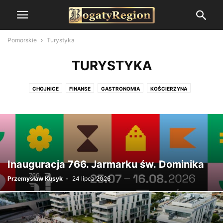
Pomorskie
Turystyka
TURYSTYKA
CHOJNICE
FINANSE
GASTRONOMIA
KOŚCIERZYNA
KULTURA I ROZRYWKA
KWIDZYN
MALBORK
NOWY STAW
OKAZJE
PELPLIN
SPORT
STAROGARD GDAŃSKI
STYL ŻYCIA
SZTUM
TRÓJMIASTO
TURYSTYKA
URZĄD MARSZAŁKOWSKI
WARTE PRZECZYTANIA
ZBLEWO
Inauguracja 766. Jarmarku św. Dominika
Przemysław Kusyk
-
24 lipca 2026