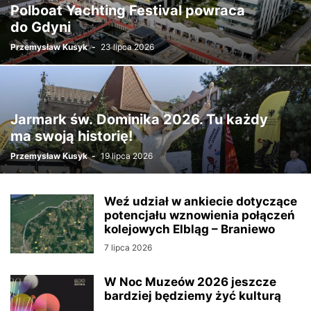
Polboat Yachting Festival powraca
do Gdyni
Przemysław Kusyk
-
23 lipca 2026
Jarmark św. Dominika 2026. Tu każdy
ma swoją historię!
Przemysław Kusyk
-
19 lipca 2026
Weź udział w ankiecie dotyczące
potencjału wznowienia połączeń
kolejowych Elbląg – Braniewo
7 lipca 2026
W Noc Muzeów 2026 jeszcze
bardziej będziemy żyć kulturą