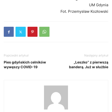
UM Gdynia
Fot. Przemysław Kozłowski
Poprzedni artykuł
Następny artykuł
Pies gdyńskich celników
„Leszko” z pierwszą
wywęszy COVID-19
banderą. Już w służbie