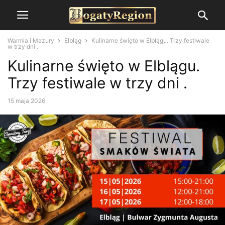
Warmia i Mazury
Elbląg
Kulinarne święto w Elblągu. Trzy festiwale
w trzy dni .
Kulinarne święto w Elblągu.
Trzy festiwale w trzy dni .
15 maja 2026