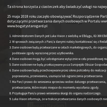
Ta strona korzysta z ciasteczek aby świadczyć usługi na najwy
25 maja 2018 roku zaczęło obowiązywać Rozporządzenie Parla
dotyczącymi przetwarzania danych osobowych w Portalu www
Redakcja
www.bogatystarogard.pl
Administratorem Danych jest Luka Vision z siedzibą w Elblągu, 82-300 Elbl
W sprawach związanych z Pani/a danymi należy kontaktować się z Redak
Dane osobowe będą przetwarzane w celach marketingowych, do organizac
podstawie zgody wyrażonej przez użytkownika.
Dane osobowe mogą być udostępniane wyłącznie w celu prawidłowej rea
ZOSTAW ODPOWIEDŹ
Dane osobowe nie będą przekazywane poza Europejski Obszar Gospodar
Dane osobowe będą przechowywane przez okres potrzebny do realizacj
Zaloguj się, aby dodać komentarz
poprawiania, przeniesienia, usunięcia lub ograniczenia przetwarzania.
Ma Pan/i prawo do wniesienia sprzeciwu wobec dalszego przetwarzania,
przetwarzanie, które miało miejsce do momentu wycofania zgody.
Przysługuje Pani/u prawo wniesienia skargi do organu nadzorczego.
Luka Vision informuje, że w trakcie przetwarzania danych osobowych n
KONT