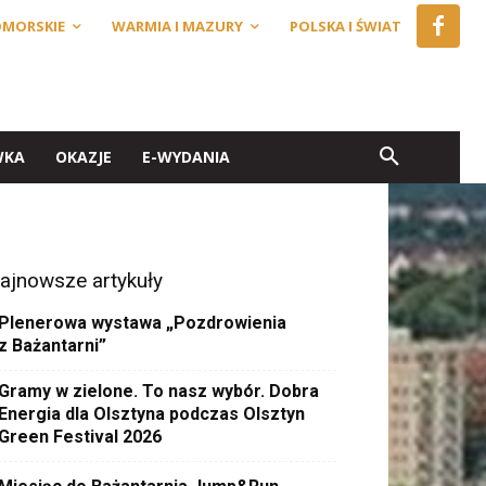
OMORSKIE
WARMIA I MAZURY
POLSKA I ŚWIAT
WKA
OKAZJE
E-WYDANIA
ajnowsze artykuły
Plenerowa wystawa „Pozdrowienia
z Bażantarni”
Gramy w zielone. To nasz wybór. Dobra
Energia dla Olsztyna podczas Olsztyn
Green Festival 2026