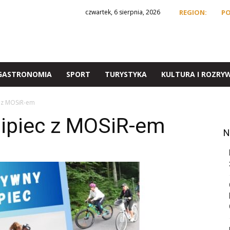
czwartek, 6 sierpnia, 2026
REGION:
P
GASTRONOMIA
SPORT
TURYSTYKA
KULTURA I ROZRY
c z MOSiR-em
lipiec z MOSiR-em
N