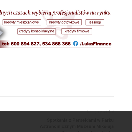
Następny artykuł
Spotkania z Perseidami w Parku
Astronomicznym Muzeum Mikołaja