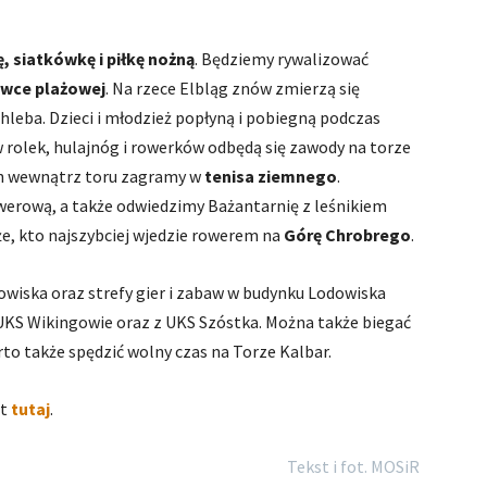
, siatkówkę i piłkę nożną
. Będziemy rywalizować
ówce plażowej
. Na rzece Elbląg znów zmierzą się
eba. Dzieci i młodzież popłyną i pobiegną podczas
 rolek, hulajnóg i rowerków odbędą się zawody na torze
ch wewnątrz toru zagramy w
tenisa ziemnego
.
owerową, a także odwiedzimy Bażantarnię z leśnikiem
że, kto najszybciej wjedzie rowerem na
Górę Chrobrego
.
wiska oraz strefy gier i zabaw w budynku Lodowiska
 UKS Wikingowie oraz z UKS Szóstka. Można także biegać
to także spędzić wolny czas na Torze Kalbar.
st
tutaj
.
Tekst i fot. MOSiR