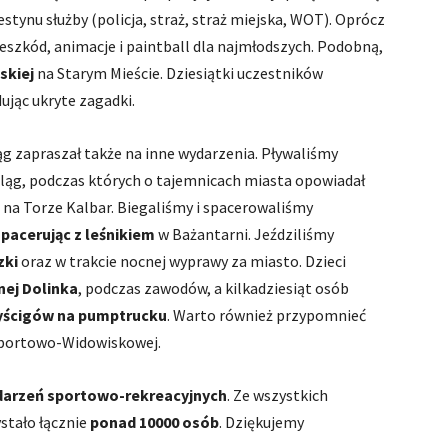
ynu służby (policja, straż, straż miejska, WOT). Oprócz
szkód, animacje i paintball dla najmłodszych. Podobną,
skiej
na Starym Mieście. Dziesiątki uczestników
ując ukryte zagadki.
g zapraszał także na inne wydarzenia. Pływaliśmy
ląg, podczas których o tajemnicach miasta opowiadał
na Torze Kalbar. Biegaliśmy i spacerowaliśmy
spacerując z leśnikiem
w Bażantarni. Jeździliśmy
zki
oraz w trakcie nocnej wyprawy za miasto. Dzieci
ej Dolinka
, podczas zawodów, a kilkadziesiąt osób
ścigów na pumptrucku
. Warto również przypomnieć
Sportowo-Widowiskowej.
darzeń sportowo-rekreacyjnych
. Ze wszystkich
stało łącznie
ponad 10000 osób
. Dziękujemy