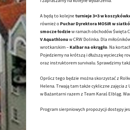
i zapraszamy na kolejne wydarzenia.
A będą to kolejne
turnieje 3×3 w koszykówkę
również o
Puchar Dyrektora MOSiR w siatk
smocze łodzie
w ramach obchodów Święta Chl
V Aquathlonu
w CRW Dolinka. Dla miłośników
wrotkarskim –
Kalbar na okrągło
. Na korta
Pojedziemy na krótszą i dłuższą wycieczkę r
oraz instruktorem survivalu. Sprawdzimy tak
Oprócz tego będzie można skorzystać z Rolko
Helena. Trwają tam także cykliczne zajęcia z
w Bażantarni razem z Team Karaś Elbląg. War
Program sierpniowych propozycji dostępy je