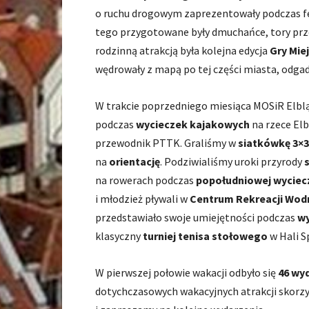
o ruchu drogowym zaprezentowały podczas fest
tego przygotowane były dmuchańce, tory prze
rodzinną atrakcją była kolejna edycja
Gry Miej
wędrowały z mapą po tej części miasta, odgad
W trakcie poprzedniego miesiąca MOSiR Elblą
podczas
wycieczek kajakowych
na rzece Elb
przewodnik PTTK. Graliśmy w
siatkówkę 3×3
na
orientację
. Podziwialiśmy uroki przyrody
na rowerach podczas
popołudniowej wyciec
i młodzież pływali w
Centrum Rekreacji Wodn
przedstawiało swoje umiejętności podczas
wy
klasyczny
turniej tenisa stołowego
w Hali 
W pierwszej połowie wakacji odbyło się
46 wy
dotychczasowych wakacyjnych atrakcji skorzy