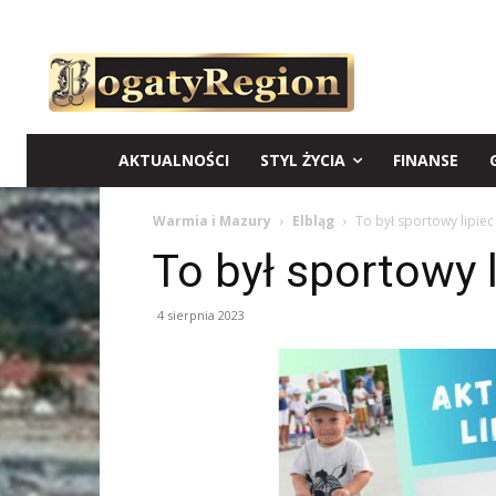
AKTUALNOŚCI
STYL ŻYCIA
FINANSE
Warmia i Mazury
Elbląg
To był sportowy lipie
To był sportowy 
4 sierpnia 2023