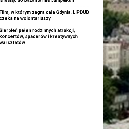
Miesiąc do Bażantarnia Jump&Run
Film, w którym zagra cała Gdynia. LIPDUB
czeka na wolontariuszy
Sierpień pełen rodzinnych atrakcji,
koncertów, spacerów i kreatywnych
warsztatów