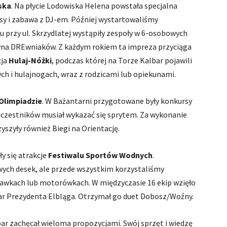
ska
. Na płycie Lodowiska Helena powstała specjalna
rsy i zabawa z DJ-em. Później wystartowaliśmy
u przy ul. Skrzydlatej wystąpiły zespoły w 6-osobowych
użyna DREwniaków. Z każdym rokiem ta impreza przyciąga
cja
Hulaj-Nóżki
, podczas której na Torze Kalbar pojawili
ych i hulajnogach, wraz z rodzicami lub opiekunami.
 Olimpiadzie
. W Bażantarni przygotowane były konkursy
uczestników musiał wykazać się sprytem. Za wykonanie
szyły również Biegi na Orientację.
ły się atrakcje
Festiwalu Sportów Wodnych
.
ych desek, ale przede wszystkim korzystaliśmy
wkach lub motorówkach. W międzyczasie 16 ekip wzięło
r Prezydenta Elbląga. Otrzymał go duet Dobosz/Woźny.
ar zachęcał wieloma propozycjami. Swój sprzęt i wiedzę