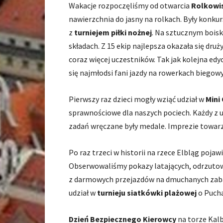
Wakacje rozpoczęliśmy od otwarcia
Rolkowi
nawierzchnia do jasny na rolkach. Były konku
z
turniejem piłki nożnej
. Na sztucznym boisk
składach. Z 15 ekip najlepsza okazała się dr
coraz więcej uczestników. Tak jak kolejna edy
się najmłodsi fani jazdy na rowerkach biegow
Pierwszy raz dzieci mogły wziąć udział w
Mini
sprawnościowe dla naszych pociech. Każdy z 
zadań wręczane były medale. Imprezie towarzy
Po raz trzeci w historii na rzece Elbląg pojawi
Obserwowaliśmy pokazy latających, odrzutow
z darmowych przejazdów na dmuchanych zaba
udział w
turnieju siatkówki plażowej
o Pucha
Dzień Bezpiecznego Kierowcy
na torze Kalb