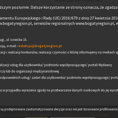
Kopernika we Fromborku
ższym poziomie. Dalsze korzystanie ze strony oznacza, że zgadzasz
mentu Europejskiego i Rady (UE) 2016/679 z dnia 27 kwietnia 201
.bogatyregion.pl, serwisów regionalnych www.bogatyregion.pl, 
ąg , ul. Łowicka 15.
cją, e-mail:
redakcja@bogatyregion.pl
ji i realizacji konkursów, realizacji czynności o której informujemy na mediac
lizacji usług dla użytkownika/ podmiotu współpracującego/ portali Wydawcy
czy lub do organizacji międzynarodowej.
i odpowiednich usług/ zadań dla użytkownika/ podmiotu współpracującego/ port
 a w przypadku wyrażenia zgody na przetwarzanie danych osobowych do jej wycofa
ie są podejmowane zautomatyzowane decyzje oraz nie jest stosowane profilowanie
AKT
POLITYKA PRYWATNOŚCI
REKLAMA
E-WYDANIA