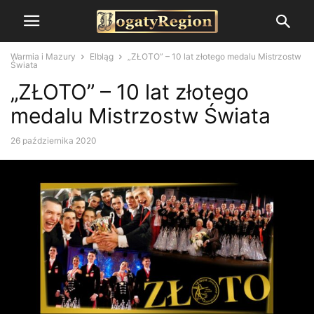
Warmia i Mazury
Elbląg
„ZŁOTO” – 10 lat złotego medalu Mistrzostw
Świata
„ZŁOTO” – 10 lat złotego
medalu Mistrzostw Świata
26 października 2020