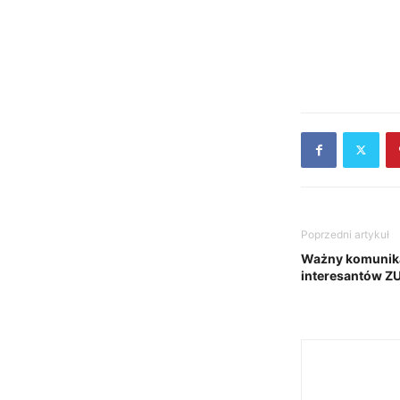
Poprzedni artykuł
Ważny komunika
interesantów Z