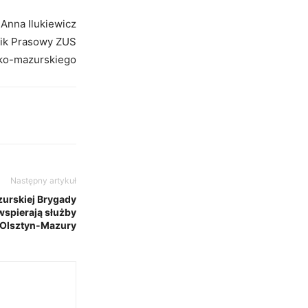
Anna Ilukiewicz
ik Prasowy ZUS
ko-mazurskiego
Następny artykuł
urskiej Brygady
wspierają służby
 Olsztyn-Mazury