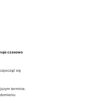
ymuje czasowo
rozpocząć się
jszym terminie.
adomieniu