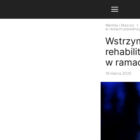
Warmia i Mazury
w ramach prewencj
Wstrzy
rehabili
w ramac
16 marca 2020