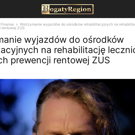
Finanse
Wstrzymanie wyjazdów do ośrodków rehabilitacyjnych na rehabilita
i rentowej ZUS
manie wyjazdów do ośrodków
tacyjnych na rehabilitację leczn
h prewencji rentowej ZUS