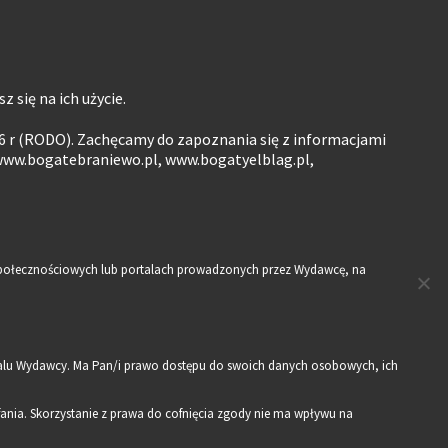
 się na ich użycie.
6 r (RODO). Zachęcamy do zapoznania się z informacjami
www.bogatebraniewo.pl, www.bogatyelblag.pl,
h społecznościowych lub portalach prowadzonych przez Wydawcę, na
alu Wydawcy. Ma Pan/i prawo dostępu do swoich danych osobowych, ich
nia. Skorzystanie z prawa do cofnięcia zgody nie ma wpływu na