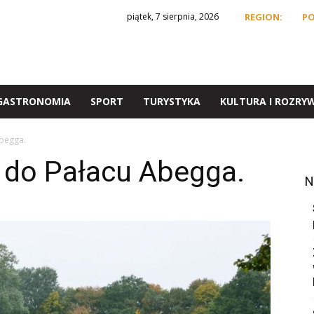
piątek, 7 sierpnia, 2026
REGION:
P
GASTRONOMIA
SPORT
TURYSTYKA
KULTURA I ROZRY
Abegga.
i do Pałacu Abegga.
N