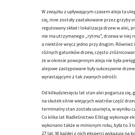
W związku z upływającym czasem aleja ta uleg
się, inne zostały zaatakowane przez grzyby o
regulowany skład i lokalizacja drzew w alei, p
nie ma utrzymanego „rytmu”, drzewa w niej ros
a niektóre wręcz jedno przy drugim. Również 
różnych gatunków drzew, często zróżnicowan
że w okresie powojennym aleja nie była piel
alejowe zastępowane były sukcesywnie drzew
wyrastającymi z tak zwanych odrośli.
Od kilkudziesięciu lat stan alei pogarsza się,
na skutek silnie wiejących wiatrów część drze
terminalny stan została usunięta, w wyniku 
Co kilka lat Nadleśnictwo Elbląg wykonuje eks
wykonano także w minionym roku, była to 3 t
27 lat. W każdej z nich eksperci wskazują na