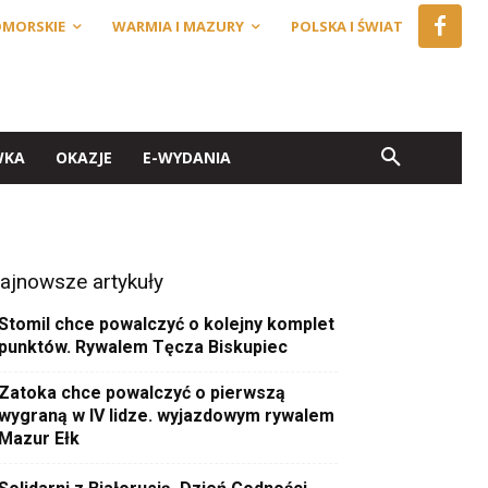
OMORSKIE
WARMIA I MAZURY
POLSKA I ŚWIAT
WKA
OKAZJE
E-WYDANIA
ajnowsze artykuły
Stomil chce powalczyć o kolejny komplet
punktów. Rywalem Tęcza Biskupiec
Zatoka chce powalczyć o pierwszą
wygraną w IV lidze. wyjazdowym rywalem
Mazur Ełk