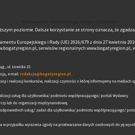
Następny artykuł
Koronawirus: komunikacja, basen, biblioteka
ższym poziomie. Dalsze korzystanie ze strony oznacza, że zgadzasz
mentu Europejskiego i Rady (UE) 2016/679 z dnia 27 kwietnia 201
.bogatyregion.pl, serwisów regionalnych www.bogatyregion.pl, 
ąg , ul. Łowicka 15.
cją, e-mail:
redakcja@bogatyregion.pl
ji i realizacji konkursów, realizacji czynności o której informujemy na mediac
lizacji usług dla użytkownika/ podmiotu współpracującego/ portali Wydawcy
czy lub do organizacji międzynarodowej.
i odpowiednich usług/ zadań dla użytkownika/ podmiotu współpracującego/ port
 a w przypadku wyrażenia zgody na przetwarzanie danych osobowych do jej wycofa