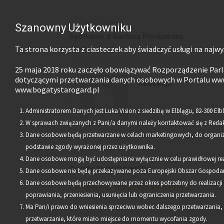
Poprzedni artykuł
Szanowny Użytkowniku
Spotkanie z Barbarą Piórkowską
Ta strona korzysta z ciasteczek aby świadczyć usługi na najwy
25 maja 2018 roku zaczęło obowiązywać Rozporządzenie Parla
dotyczącymi przetwarzania danych osobowych w Portalu www
Redakcja
www.bogatystarogard.pl
Administratorem Danych jest Luka Vision z siedzibą w Elblągu, 82-300 Elbl
W sprawach związanych z Pani/a danymi należy kontaktować się z Redak
Dane osobowe będą przetwarzane w celach marketingowych, do organizac
podstawie zgody wyrażonej przez użytkownika.
Dane osobowe mogą być udostępniane wyłącznie w celu prawidłowej rea
ZOSTAW ODPOWIEDŹ
Dane osobowe nie będą przekazywane poza Europejski Obszar Gospodar
Dane osobowe będą przechowywane przez okres potrzebny do realizacj
Zaloguj się, aby dodać komentarz
poprawiania, przeniesienia, usunięcia lub ograniczenia przetwarzania.
Ma Pan/i prawo do wniesienia sprzeciwu wobec dalszego przetwarzania,
przetwarzanie, które miało miejsce do momentu wycofania zgody.