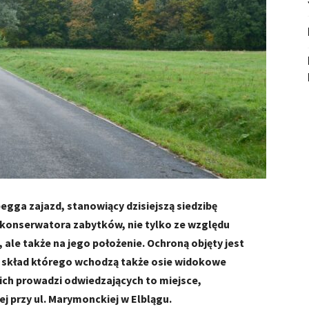
gga zajazd, stanowiący dzisiejszą siedzibę
ą konserwatora zabytków, nie tylko ze względu
ale także na jego położenie. Ochroną objęty jest
 skład którego wchodzą także osie widokowe
z nich prowadzi odwiedzających to miejsce,
j przy ul. Marymonckiej w Elblągu.