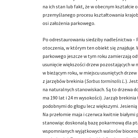
na ich stan lub fakt, że w obecnym kształcie
przemyślanego procesu kształtowania krajobraz
osi założenia parkowego.
Po odrestaurowaniu siedziby nadleśnictwa – P
otoczenia, w którym ten obiekt się znajduje.
parkowego jeszcze w tym roku zamierzają odt
usunięcie większości drzew pozostających w ni
w bieżącym roku, w miejscu usuniętych drze
z jarzębów brekinia (
Sorbus torminalis L.
). Jes
na naturalnych stanowiskach. Są to drzewa do
ma 190 lat i 24 m wysokości). Jarząb brekinia
podobnymi do głogu lecz większymi. Jesienią 
Na przełomie maja i czerwca kwitnie białymi
stanowiąc doskonalą bazę pokarmową dla pt
wspomnianych wyjątkowych walorów biocen