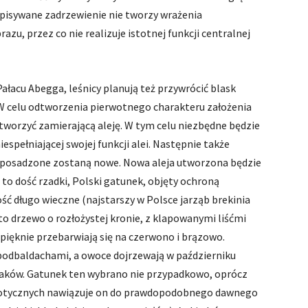
 opisywane zadrzewienie nie tworzy wrażenia
u, przez co nie realizuje istotnej funkcji centralnej
ałacu Abegga, leśnicy planują też przywrócić blask
 W celu odtworzenia pierwotnego charakteru założenia
worzyć zamierającą aleję. W tym celu niezbędne będzie
espełniającej swojej funkcji alei. Następnie także
w posadzone zostaną nowe. Nowa aleja utworzona będzie
t to dość rzadki, Polski gatunek, objęty ochroną
ść długo wieczne (najstarszy w Polsce jarząb brekinia
 to drzewo o rozłożystej kronie, z klapowanymi liśćmi
pięknie przebarwiają się na czerwono i brązowo.
 podbaldachami, a owoce dojrzewają w październiku
aków. Gatunek ten wybrano nie przypadkowo, oprócz
otycznych nawiązuje on do prawdopodobnego dawnego