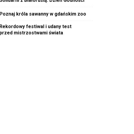
Solidarni z Białorusią. Dzień Godności
Poznaj króla sawanny w gdańskim zoo
Rekordowy festiwal i udany test
przed mistrzostwami świata