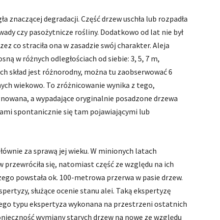
ła znaczącej degradacji. Część drzew uschła lub rozpadła
wady czy pasożytnicze rośliny. Dodatkowo od lat nie był
rzez co straciła ona w zasadzie swój charakter. Aleja
ną w różnych odległościach od siebie: 3, 5, 7 m,
ich skład jest różnorodny, można tu zaobserwować 6
ych wiekowo. To zróżnicowanie wynika z tego,
ęgnowana, a wypadające oryginalnie posadzone drzewa
ami spontanicznie się tam pojawiającymi lub
 głównie za sprawą jej wieku. W minionych latach
w przewróciła się, natomiast część ze względu na ich
czego powstała ok. 100-metrowa przerwa w pasie drzew.
pertyzy, służące ocenie stanu alei. Taką ekspertyzę
ego typu ekspertyza wykonana na przestrzeni ostatnich
 konieczność wymiany starych drzew na nowe ze względu