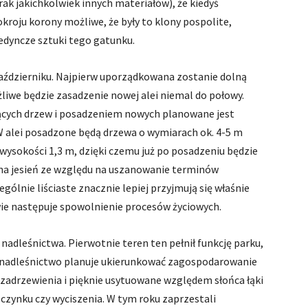
rak jakichkolwiek innych materiałów), że kiedyś
kroju korony możliwe, że były to klony pospolite,
edyncze sztuki tego gatunku.
aździerniku. Najpierw uporządkowana zostanie dolną
ożliwe będzie zasadzenie nowej alei niemal do połowy.
ących drzew i posadzeniem nowych planowane jest
 W alei posadzone będą drzewa o wymiarach ok. 4-5 m
wysokości 1,3 m, dzięki czemu już po posadzeniu będzie
 na jesień ze względu na uszanowanie terminów
ólnie liściaste znacznie lepiej przyjmują się właśnie
ewie następuje spowolnienie procesów życiowych.
nadleśnictwa. Pierwotnie teren ten pełnił funkcję parku,
b nadleśnictwo planuje ukierunkować zagospodarowanie
ce zadrzewienia i pięknie usytuowane względem słońca łąki
zynku czy wyciszenia. W tym roku zaprzestali