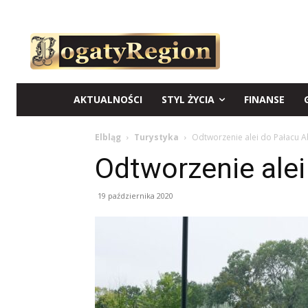
AKTUALNOŚCI
STYL ŻYCIA
FINANSE
Elbląg
Turystyka
Odtworzenie alei do Pałacu 
Odtworzenie ale
19 października 2020