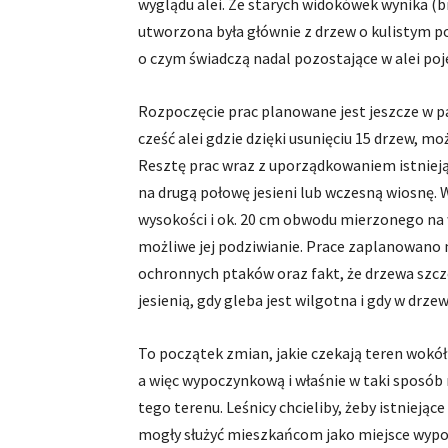
wyglądu alei. Ze starych widokówek wynika (b
utworzona była głównie z drzew o kulistym po
o czym świadczą nadal pozostające w alei poj
Rozpoczęcie prac planowane jest jeszcze w p
cześć alei gdzie dzięki usunięciu 15 drzew, m
Resztę prac wraz z uporządkowaniem istniej
na drugą połowę jesieni lub wczesną wiosnę.
wysokości i ok. 20 cm obwodu mierzonego na 
możliwe jej podziwianie. Prace zaplanowano
ochronnych ptaków oraz fakt, że drzewa szczeg
jesienią, gdy gleba jest wilgotna i gdy w drz
To początek zmian, jakie czekają teren wokół 
a więc wypoczynkową i właśnie w taki sposó
tego terenu. Leśnicy chcieliby, żeby istnieją
mogły służyć mieszkańcom jako miejsce wypoc