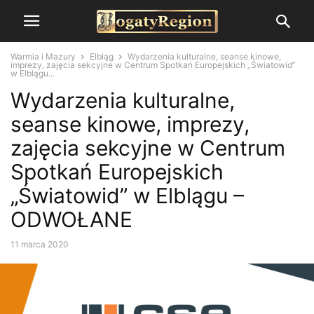
Warmia i Mazury
Elbląg
Wydarzenia kulturalne, seanse kinowe,
imprezy, zajęcia sekcyjne w Centrum Spotkań Europejskich „Światowid”
w Elblągu...
Wydarzenia kulturalne,
seanse kinowe, imprezy,
zajęcia sekcyjne w Centrum
Spotkań Europejskich
„Światowid” w Elblągu –
ODWOŁANE
11 marca 2020