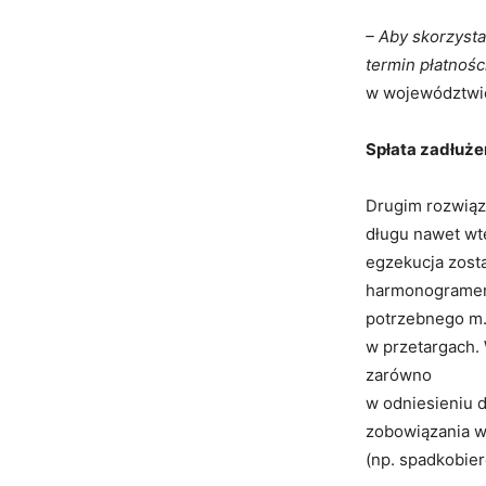
– Aby skorzysta
termin płatności
w województwi
Spłata zadłuże
Drugim rozwiąza
długu nawet wt
egzekucja zost
harmonogramem.
potrzebnego m.
w przetargach. 
zarówno
w odniesieniu 
zobowiązania w
(np. spadkobie