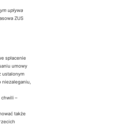
órym upływa
rasowa ZUS
we spłacenie
isaniu umowy
z ustalonym
 niezaleganiu,
chwili –
jmować także
rzecich