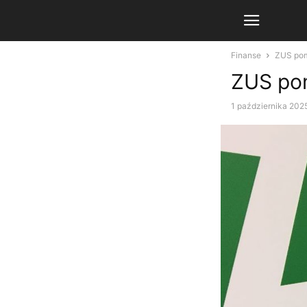
Finanse
ZUS pom
ZUS po
1 października 202