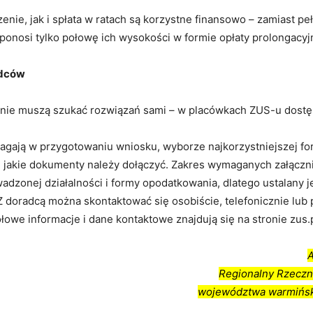
nie, jak i spłata w ratach są korzystne finansowo – zamiast p
ponosi tylko połowę ich wysokości w formie opłaty prolongacyj
adców
 nie muszą szukać rozwiązań sami – w placówkach ZUS-u dostę
agają w przygotowaniu wniosku, wyborze najkorzystniejszej fo
ą, jakie dokumenty należy dołączyć. Zakres wymaganych załączn
adzonej działalności i formy opodatkowania, dlatego ustalany j
Z doradcą można skontaktować się osobiście, telefonicznie lub
łowe informacje i dane kontaktowe znajdują się na stronie zus.p
Regionalny Rzeczn
województwa warmińs