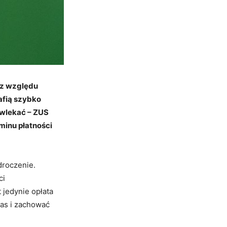
ez względu
afią szybko
zwlekać – ZUS
rminu płatności
odroczenie.
ci
 jedynie opłata
zas i zachować