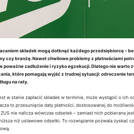
łacaniem składek mogą dotknąć każdego przedsiębiorcę – b
rmy czy branżę. Nawet chwilowe problemy z płatnościami potr
 w poważne zadłużenie i ryzyko egzekucji. Dlatego nie warto 
ania, które pomagają wyjść z trudnej sytuacji: odroczenie te
długu na raty.
 jest w stanie zapłacić składek w terminie, może wystąpić o ich 
cza to przesunięcie daty płatności, dostosowanej do możliwoś
 ZUS nie nalicza wówczas odsetek – zamiast nich pobierana jest
niższa niż ustawowe odsetki. To rozwiązanie pozwala zyskać c
sową.