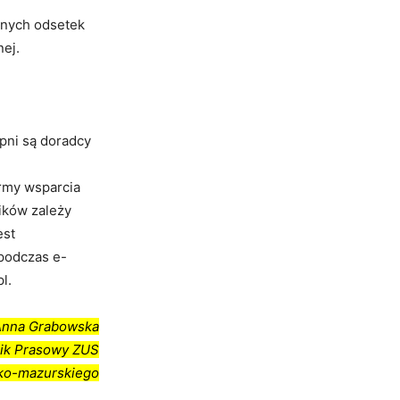
ełnych odsetek
nej.
pni są doradcy
rmy wsparcia
ików zależy
est
 podczas e-
l.
Anna Grabowska
ik Prasowy ZUS
ko-mazurskiego